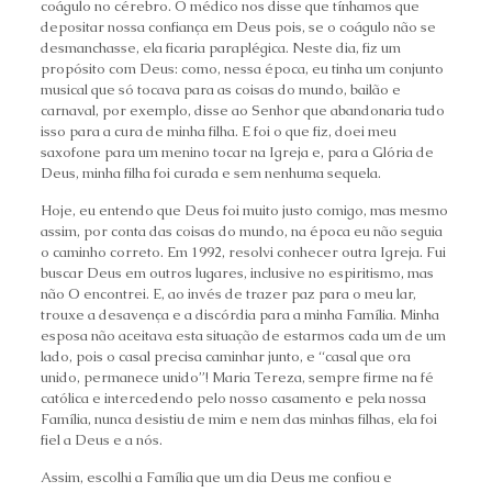
coágulo no cérebro. O médico nos disse que tínhamos que
depositar nossa confiança em Deus pois, se o coágulo não se
desmanchasse, ela ficaria paraplégica. Neste dia, fiz um
propósito com Deus: como, nessa época, eu tinha um conjunto
musical que só tocava para as coisas do mundo, bailão e
carnaval, por exemplo, disse ao Senhor que abandonaria tudo
isso para a cura de minha filha. E foi o que fiz, doei meu
saxofone para um menino tocar na Igreja e, para a Glória de
Deus, minha filha foi curada e sem nenhuma sequela.
Hoje, eu entendo que Deus foi muito justo comigo, mas mesmo
assim, por conta das coisas do mundo, na época eu não seguia
o caminho correto. Em 1992, resolvi conhecer outra Igreja. Fui
buscar Deus em outros lugares, inclusive no espiritismo, mas
não O encontrei. E, ao invés de trazer paz para o meu lar,
trouxe a desavença e a discórdia para a minha Família. Minha
esposa não aceitava esta situação de estarmos cada um de um
lado, pois o casal precisa caminhar junto, e “casal que ora
unido, permanece unido”! Maria Tereza, sempre firme na fé
católica e intercedendo pelo nosso casamento e pela nossa
Família, nunca desistiu de mim e nem das minhas filhas, ela foi
fiel a Deus e a nós.
Assim, escolhi a Família que um dia Deus me confiou e