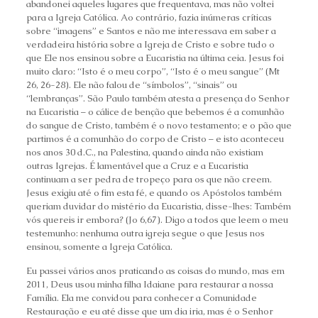
abandonei aqueles lugares que frequentava, mas não voltei
para a Igreja Católica. Ao contrário, fazia inúmeras críticas
sobre “imagens” e Santos e não me interessava em saber a
verdadeira história sobre a Igreja de Cristo e sobre tudo o
que Ele nos ensinou sobre a Eucaristia na última ceia. Jesus foi
muito claro: “Isto é o meu corpo”, “Isto é o meu sangue” (Mt
26, 26-28). Ele não falou de “símbolos”, “sinais” ou
“lembranças”. São Paulo também atesta a presença do Senhor
na Eucaristia – o cálice de benção que bebemos é a comunhão
do sangue de Cristo, também é o novo testamento; e o pão que
partimos é a comunhão do corpo de Cristo – e isto aconteceu
nos anos 30 d.C., na Palestina, quando ainda não existiam
outras Igrejas. É lamentável que a Cruz e a Eucaristia
continuam a ser pedra de tropeço para os que não creem.
Jesus exigiu até o fim esta fé, e quando os Apóstolos também
queriam duvidar do mistério da Eucaristia, disse-lhes: Também
vós quereis ir embora? (Jo 6,67). Digo a todos que leem o meu
testemunho: nenhuma outra igreja segue o que Jesus nos
ensinou, somente a Igreja Católica.
Eu passei vários anos praticando as coisas do mundo, mas em
2011, Deus usou minha filha Idaiane para restaurar a nossa
Família. Ela me convidou para conhecer a Comunidade
Restauração e eu até disse que um dia iria, mas é o Senhor