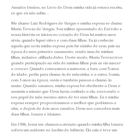
Amados Irmãos, no Livro de Deus minha vida já estava escrita,
só que eu não sabia…
Me chamo Luiz Rodrigues de Vargas e minha esposa se chama
Maria Tereza de Vargas. Sou militar aposentado do Exército e
nossa história se iniciou no coração de Deus há muitos anos
atrás, quando fiquei viúvo e com duas filhas. Eu já conhecia
aquela que seria minha esposa pois fui vizinho de seus pais na
época do meu primeiro casamento, sendo uma de minhas
filhas, inclusive, afilhada deles. Deste modo, Maria Tereza teve
grande participação na vida de minhas filhas pois as viu nascer
e crescer. Quando começamos a namorar, a Iara, com 5 anos
de idade, pediu para chama-la de mãezinha, e a outra, Ivania,
com 3 anos na época, ouviu e também passou a chamá-la
assim. Quando casamos, minha esposa foi obediente a Deus e
assumiu a missão que Deus havia confiado a ela, exercendo o
seu papel de mãe mesmo antes de ter suas filhas. Eu e minha
esposa sempre proporcionamos o melhor que podíamos a
elas, e depois de dois anos casados, Deus nos concedeu mais
duas filhas, Ionara e Idaiane.
Em 1986, Jesus me chamou a atenção quando minha filha Ionara
sofreu um acidente no Jardim de Infância. Ela caiu e teve um