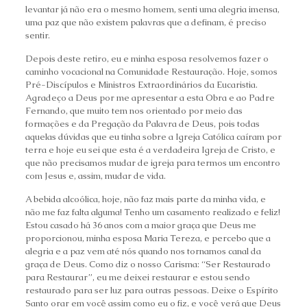
levantar já não era o mesmo homem, senti uma alegria imensa,
uma paz que não existem palavras que a definam, é preciso
sentir.
Depois deste retiro, eu e minha esposa resolvemos fazer o
caminho vocacional na Comunidade Restauração. Hoje, somos
Pré-Discípulos e Ministros Extraordinários da Eucaristia.
Agradeço a Deus por me apresentar a esta Obra e ao Padre
Fernando, que muito tem nos orientado por meio das
formações e da Pregação da Palavra de Deus, pois todas
aquelas dúvidas que eu tinha sobre a Igreja Católica caíram por
terra e hoje eu sei que esta é a verdadeira Igreja de Cristo, e
que não precisamos mudar de igreja para termos um encontro
com Jesus e, assim, mudar de vida.
A bebida alcoólica, hoje, não faz mais parte da minha vida, e
não me faz falta alguma! Tenho um casamento realizado e feliz!
Estou casado há 36 anos com a maior graça que Deus me
proporcionou, minha esposa Maria Tereza, e percebo que a
alegria e a paz vem até nós quando nos tornamos canal da
graça de Deus. Como diz o nosso Carisma: “Ser Restaurado
para Restaurar”, eu me deixei restaurar e estou sendo
restaurado para ser luz para outras pessoas. Deixe o Espírito
Santo orar em você assim como eu o fiz, e você verá que Deus