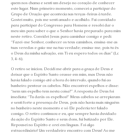
quem nos chama e senti um desejo no coração de conhecer
este lugar. Num primeiro momento, comecei a participar do
Grupo de Oração que acontecia nas terças-feiras à tarde.
Gostei muito, pois me senti amado e acolhido. Fui convidado
para participar do Congresso para Homens e resolvi dar o
meu sim para saber o que o Senhor havia preparado para mim
neste retiro. Convidei Jesus para caminhar comigo e pedi:
“Fazei-me Senhor, conhecer os teus caminhos, ensina-me as
tuas veredas e guia-me na tua verdade; ensina-me, pois tu és
o Deus da minha salvação, em Ti eu espero todos os dias” (Lc
3, 4-6).
O retiro se iniciou. Decidi me abrir para a graça de Deus e
deixar que o Espírito Santo orasse em mim, mas Deus não
havia falado comigo até a hora do intervalo, quando fui ao
banheiro pentear os cabelos. Não encontrei espelhos e disse:
“nem um espelho tem nesta coisa?” A resposta de Deus foi
imediata: “Tu darás os espelhos!” Meus cabelos se arrepiaram
e senti forte a presença de Deus, pois não havia mais ninguém
no banheiro neste momento e só Ele poderia ter falado
comigo. O retiro continuou e eu, que sempre havia duvidado
da ação do Espírito Santo e seus dons, fui batizado por Ele.
Repousei no Espírito e orei em línguas. Foi algo
extraordinário! Um verdadeiro encontro com Deus! Ao me